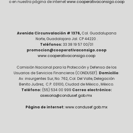
o en nuestra página de internet
www.cooperativaconsigo.coop
Avenida Circunvalación # 1376,
Col. Guadalupana
Norte, Guadalajara Jal. CP 44220 .
Teléfonos:
33 38 19 57 00/01
promocion@cooperativaconsigo.coop
www.cooperativaconsigo.coop
Comisión Nacional para la Protección y Defensa de los
Usuarios de Servicios Financieros (CONDUSEF).
Domicilio
:
Av. insurgentes Sur, No. 762, Col. Del Valle, Delegación
Benito Juárez, C.P. 03100, Ciudad de México , México.
Teléfono:
(55) 534 00 999
Correo electrónico:
asesoria@condusef.gob.mx
Página de internet:
www.condusef.gob.mx