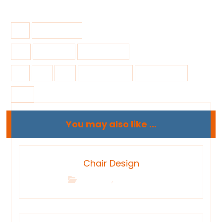
10 junio, 2017
3D Design
Photography
3d
art
photographer
photography
self
You may also like ...
Chair Design
,
3D Design
Photography