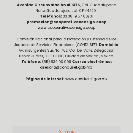
Avenida Circunvalación # 1376,
Col. Guadalupana
Norte, Guadalajara Jal. CP 44220 .
Teléfonos:
33 38 19 57 00/01
promocion@cooperativaconsigo.coop
www.cooperativaconsigo.coop
Comisión Nacional para la Protección y Defensa de los
Usuarios de Servicios Financieros (CONDUSEF).
Domicilio
:
Av. insurgentes Sur, No. 762, Col. Del Valle, Delegación
Benito Juárez, C.P. 03100, Ciudad de México , México.
Teléfono:
(55) 534 00 999
Correo electrónico:
asesoria@condusef.gob.mx
Página de internet:
www.condusef.gob.mx
UNE