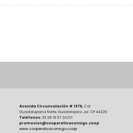
Avenida Circunvalación # 1376,
Col.
Guadalupana Norte, Guadalajara Jal. CP 44220 .
Teléfonos:
33 38 19 57 00/01
promocion@cooperativaconsigo.coop
www.cooperativaconsigo.coop