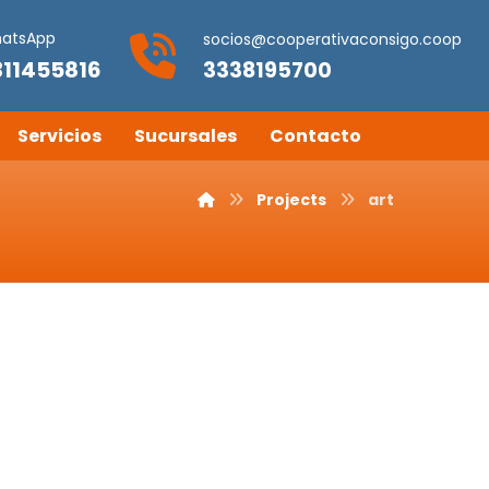
atsApp
socios@cooperativaconsigo.coop
311455816
3338195700
Servicios
Sucursales
Contacto
Projects
art