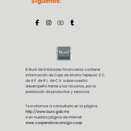
Síguenos:
El Buró de Entidades Financieras contiene
información de Caja de Ahorro Tepeyac S.C.
de A.P. de R.L. de C.V. sobre nuestro
desempeño frente a los Usuarios, por la
prestación de productos y servicios.
Te invitamos a consultarlo en la página
http://www.buro.gob.mx
o en nuestra página de internet
www.cooperativaconsigo.coop