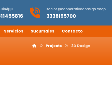
atsApp
socios@cooperativaconsigo.coop
311455816
3338195700
Servicios
Sucursales
Contacto
Projects
3D Design