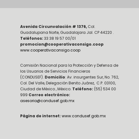
Avenida Circunvalación # 1376,
Col.
Guadalupana Norte, Guadalajara Jal. CP 44220 .
Teléfonos:
33 38 19 57 00/01
promocion@cooperativaconsigo.coop
www.cooperativaconsigo.coop
Comisión Nacional para la Protección y Defensa de
los Usuarios de Servicios Financieros
(CONDUSEF).
Domicilio
: Av. insurgentes Sur, No. 762,
Col. Del Valle, Delegación Benito Juárez, C.P. 03100,
Ciudad de México , México.
Teléfono:
(55) 534 00
999
Correo electrónico:
asesoria@condusef.gob.mx
Página de internet:
www.condusef.gob.mx