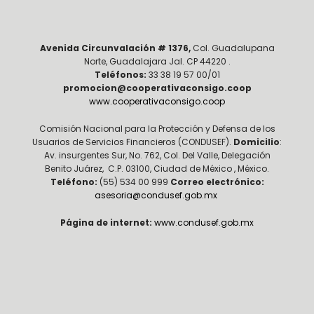
Avenida Circunvalación # 1376,
Col. Guadalupana
Norte, Guadalajara Jal. CP 44220 .
Teléfonos:
33 38 19 57 00/01
promocion@cooperativaconsigo.coop
www.cooperativaconsigo.coop
Comisión Nacional para la Protección y Defensa de los
Usuarios de Servicios Financieros (CONDUSEF).
Domicilio
:
Av. insurgentes Sur, No. 762, Col. Del Valle, Delegación
Benito Juárez, C.P. 03100, Ciudad de México , México.
Teléfono:
(55) 534 00 999
Correo electrónico:
asesoria@condusef.gob.mx
Página de internet:
www.condusef.gob.mx