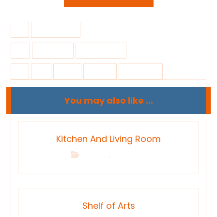
10 junio, 2017
3D Design
Photography
3d
chair
design
inspiration
You may also like ...
Kitchen And Living Room
,
Building
Renovation
Shelf of Arts