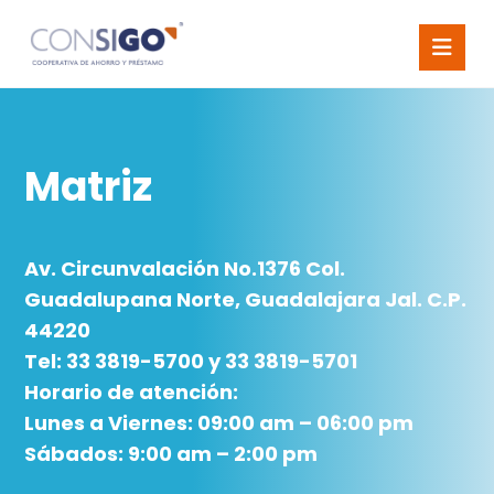
Matriz
Av. Circunvalación No.
1376
Col.
Guadalupana Norte, Guadalajara Jal. C.P.
44220
Tel: 33 3819-5700 y 33 3819-5701
Horario de atención:
Lunes a Viernes: 09:00 am – 06:00 pm
Sábados: 9:00 am – 2:00 pm