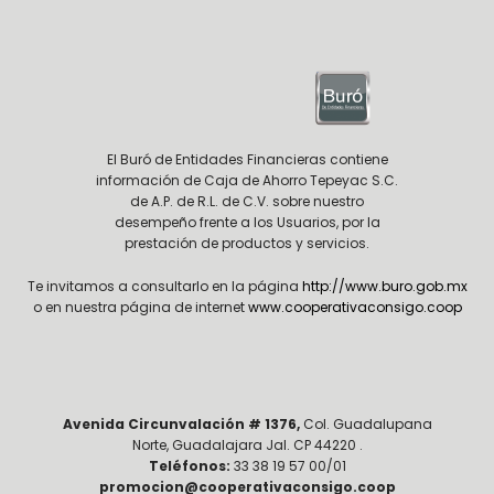
El Buró de Entidades Financieras contiene
información de Caja de Ahorro Tepeyac S.C.
de A.P. de R.L. de C.V. sobre nuestro
desempeño frente a los Usuarios, por la
prestación de productos y servicios.
Te invitamos a consultarlo en la página
http://www.buro.gob.mx
o en nuestra página de internet
www.cooperativaconsigo.coop
Avenida Circunvalación # 1376,
Col. Guadalupana
Norte, Guadalajara Jal. CP 44220 .
Teléfonos:
33 38 19 57 00/01
promocion@cooperativaconsigo.coop