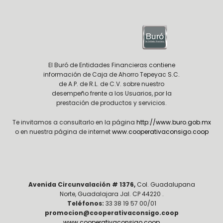
El Buró de Entidades Financieras contiene
información de Caja de Ahorro Tepeyac S.C.
de A.P. de R.L. de C.V. sobre nuestro
desempeño frente a los Usuarios, por la
prestación de productos y servicios.
Te invitamos a consultarlo en la página
http://www.buro.gob.mx
o en nuestra página de internet
www.cooperativaconsigo.coop
Avenida Circunvalación # 1376,
Col. Guadalupana
Norte, Guadalajara Jal. CP 44220 .
Teléfonos:
33 38 19 57 00/01
promocion@cooperativaconsigo.coop
www.cooperativaconsigo.coop