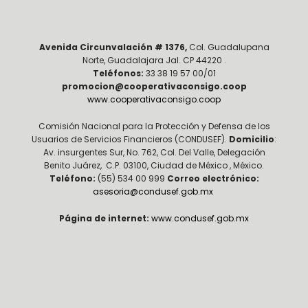
Avenida Circunvalación # 1376,
Col. Guadalupana
Norte, Guadalajara Jal. CP 44220 .
Teléfonos:
33 38 19 57 00/01
promocion@cooperativaconsigo.coop
www.cooperativaconsigo.coop
Comisión Nacional para la Protección y Defensa de los
Usuarios de Servicios Financieros (CONDUSEF).
Domicilio
:
Av. insurgentes Sur, No. 762, Col. Del Valle, Delegación
Benito Juárez, C.P. 03100, Ciudad de México , México.
Teléfono:
(55) 534 00 999
Correo electrónico:
asesoria@condusef.gob.mx
Página de internet:
www.condusef.gob.mx