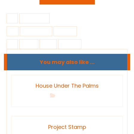
10 junio, 2017
Brand Design
Catalog
Brand
Card
Catalog
You may also like ...
House Under The Palms
Interior Design
Project Stamp