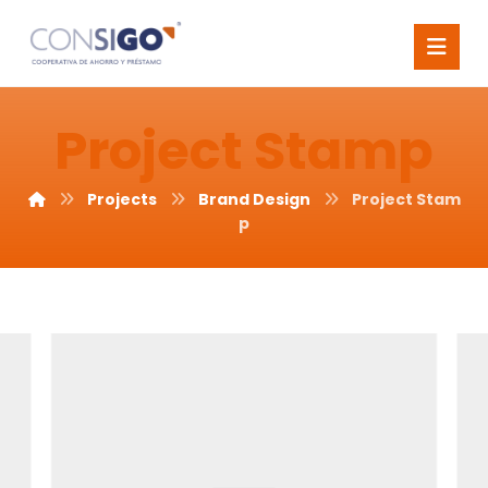
Project Stamp
Projects
Brand Design
Project Stam
p