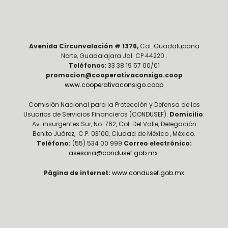
Avenida Circunvalación # 1376,
Col. Guadalupana
Norte, Guadalajara Jal. CP 44220 .
Teléfonos:
33 38 19 57 00/01
promocion@cooperativaconsigo.coop
www.cooperativaconsigo.coop
Comisión Nacional para la Protección y Defensa de los
Usuarios de Servicios Financieros (CONDUSEF).
Domicilio
:
Av. insurgentes Sur, No. 762, Col. Del Valle, Delegación
Benito Juárez, C.P. 03100, Ciudad de México , México.
Teléfono:
(55) 534 00 999
Correo electrónico:
asesoria@condusef.gob.mx
Página de internet:
www.condusef.gob.mx