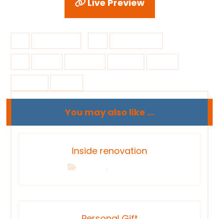
Live Preview
10 junio, 2017
Brand Design
Brand
branding
creative
inspire
mockup
stamp
You may also like ...
Inside renovation
,
Building
Interior Design
Personal Gift