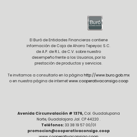
El Buró de Entidades Financieras contiene
información de Caja de Ahorro Tepeyac S.C.
de A.P. de R.L. de C.V. sobre nuestro
desempeño frente a los Usuarios, por la
prestación de productos y servicios.
Te invitamos a consultarlo en la página
http://www.buro.gob.mx
o en nuestra página de internet
www.cooperativaconsigo.coop
Avenida Circunvalación # 1376,
Col. Guadalupana
Norte, Guadalajara Jal. CP 44220 .
Teléfonos:
33 38 19 57 00/01
promocion@cooperativaconsigo.coop
www.cooperativaconsigo.coop