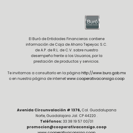
El Buró de Entidades Financieras contiene
información de Caja de Ahorro Tepeyac S.C.
de A.P. de R.L. de C.V. sobre nuestro
desempeño frente a los Usuarios, por la
prestación de productos y servicios.
Te invitamos a consultarlo en la página
http://www.buro.gob.mx
o en nuestra página de internet
www.cooperativaconsigo.coop
Avenida Circunvalación # 1376,
Col. Guadalupana
Norte, Guadalajara Jal. CP 44220 .
Teléfonos:
33 38 19 57 00/01
promocion@cooperativaconsigo.coop
www.cooperativaconsigo.coop