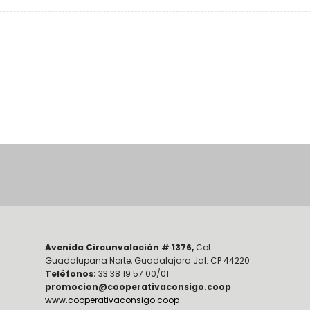
Avenida Circunvalación # 1376,
Col.
Guadalupana Norte, Guadalajara Jal. CP 44220 .
Teléfonos:
33 38 19 57 00/01
promocion@cooperativaconsigo.coop
www.cooperativaconsigo.coop