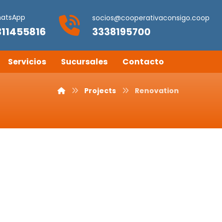
atsApp
socios@cooperativaconsigo.coop
311455816
3338195700
Servicios
Sucursales
Contacto
Projects
Renovation