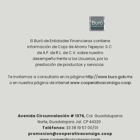
El Buró de Entidades Financieras contiene
información de Caja de Ahorro Tepeyac S.C.
de A.P. de R.L. de C.V. sobre nuestro
desempeño frente a los Usuarios, por la
prestación de productos y servicios.
Te invitamos a consultarlo en la página
http://www.buro.gob.mx
o en nuestra página de internet
www.cooperativaconsigo.coop
Avenida Circunvalación # 1376,
Col. Guadalupana
Norte, Guadalajara Jal. CP 44220 .
Teléfonos:
33 38 19 57 00/01
promocion@cooperativaconsigo.coop
www.cooperativaconsigo.coop