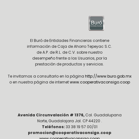
El Buró de Entidades Financieras contiene
información de Caja de Ahorro Tepeyac S.C.
de A.P. de R.L. de C.V. sobre nuestro
desempeño frente a los Usuarios, por la
prestación de productos y servicios.
Te invitamos a consultarlo en la página
http://www.buro.gob.mx
o en nuestra página de internet
www.cooperativaconsigo.coop
Avenida Circunvalación # 1376,
Col. Guadalupana
Norte, Guadalajara Jal. CP 44220 .
Teléfonos:
33 38 19 57 00/01
promocion@cooperativaconsigo.coop
www.cooperativaconsigo.coop