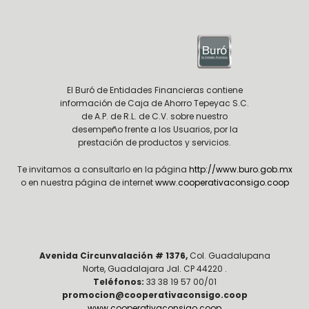
El Buró de Entidades Financieras contiene
información de Caja de Ahorro Tepeyac S.C.
de A.P. de R.L. de C.V. sobre nuestro
desempeño frente a los Usuarios, por la
prestación de productos y servicios.
Te invitamos a consultarlo en la página
http://www.buro.gob.mx
o en nuestra página de internet
www.cooperativaconsigo.coop
Avenida Circunvalación # 1376,
Col. Guadalupana
Norte, Guadalajara Jal. CP 44220 .
Teléfonos:
33 38 19 57 00/01
promocion@cooperativaconsigo.coop
www.cooperativaconsigo.coop