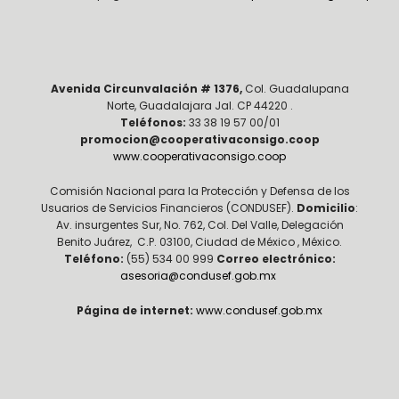
Avenida Circunvalación # 1376,
Col. Guadalupana
Norte, Guadalajara Jal. CP 44220 .
Teléfonos:
33 38 19 57 00/01
promocion@cooperativaconsigo.coop
www.cooperativaconsigo.coop
Comisión Nacional para la Protección y Defensa de los
Usuarios de Servicios Financieros (CONDUSEF).
Domicilio
:
Av. insurgentes Sur, No. 762, Col. Del Valle, Delegación
Benito Juárez, C.P. 03100, Ciudad de México , México.
Teléfono:
(55) 534 00 999
Correo electrónico:
asesoria@condusef.gob.mx
Página de internet:
www.condusef.gob.mx