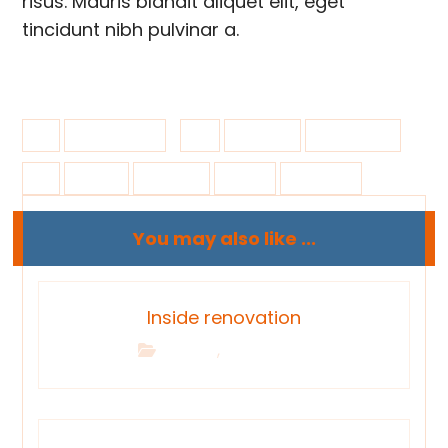
risus. Mauris blandit aliquet elit, eget
tincidunt nibh pulvinar a.
10 junio, 2017
Building
Renovation
bench
building
Green
Riverview
You may also like ...
Inside renovation
,
Building
Interior Design