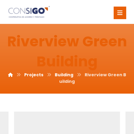
Riverview Green
Building
Projects
Building
Riverview Green B
uilding