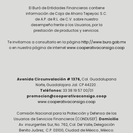
El Buró de Entidades Financieras contiene
información de Caja de Ahorro Tepeyac S.C.
de A.P. de R.L. de C.V. sobre nuestro
desempeño frente a los Usuarios, por la
prestación de productos y servicios.
Te invitamos a consultarlo en la página
http://www.buro.gob.mx
o en nuestra página de internet
www.cooperativaconsigo.coop
Avenida Circunvalación # 1376,
Col. Guadalupana
Norte, Guadalajara Jal. CP 44220 .
Teléfonos:
33 38 19 57 00/01
promocion@cooperativaconsigo.coop
www.cooperativaconsigo.coop
Comisión Nacional para la Protección y Defensa de los
Usuarios de Servicios Financieros (CONDUSEF).
Domicilio
:
Av. insurgentes Sur, No. 762, Col. Del Valle, Delegación
Benito Juárez, C.P. 03100, Ciudad de México , México.