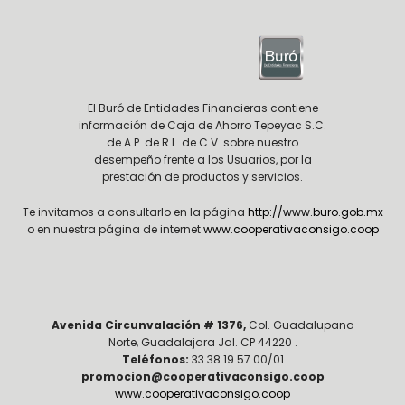
El Buró de Entidades Financieras contiene
información de Caja de Ahorro Tepeyac S.C.
de A.P. de R.L. de C.V. sobre nuestro
desempeño frente a los Usuarios, por la
prestación de productos y servicios.
Te invitamos a consultarlo en la página
http://www.buro.gob.mx
o en nuestra página de internet
www.cooperativaconsigo.coop
Avenida Circunvalación # 1376,
Col. Guadalupana
Norte, Guadalajara Jal. CP 44220 .
Teléfonos:
33 38 19 57 00/01
promocion@cooperativaconsigo.coop
www.cooperativaconsigo.coop