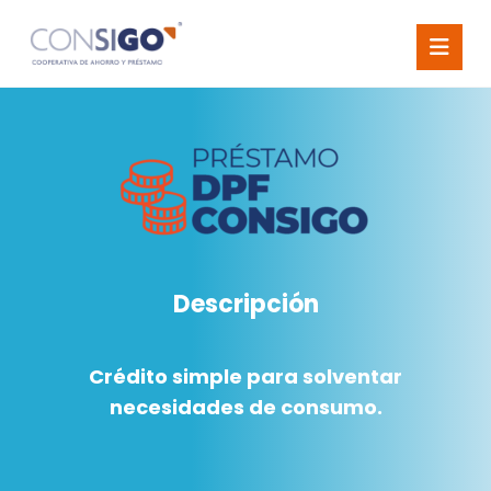
Descripción
Crédito simple para solventar
necesidades de consumo.