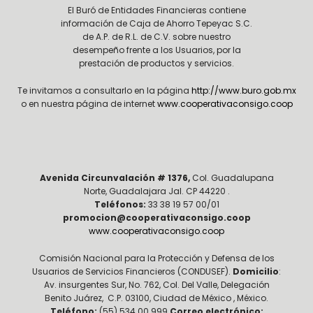
El Buró de Entidades Financieras contiene
información de Caja de Ahorro Tepeyac S.C.
de A.P. de R.L. de C.V. sobre nuestro
desempeño frente a los Usuarios, por la
prestación de productos y servicios.
Te invitamos a consultarlo en la página
http://www.buro.gob.mx
o en nuestra página de internet
www.cooperativaconsigo.coop
Avenida Circunvalación # 1376,
Col. Guadalupana
Norte, Guadalajara Jal. CP 44220 .
Teléfonos:
33 38 19 57 00/01
promocion@cooperativaconsigo.coop
www.cooperativaconsigo.coop
Comisión Nacional para la Protección y Defensa de los
Usuarios de Servicios Financieros (CONDUSEF).
Domicilio
:
Av. insurgentes Sur, No. 762, Col. Del Valle, Delegación
Benito Juárez, C.P. 03100, Ciudad de México , México.
Teléfono:
(55) 534 00 999
Correo electrónico: