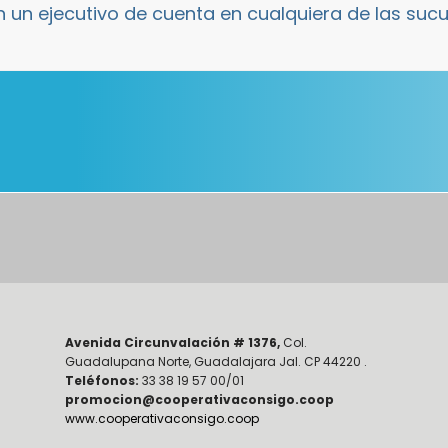
 un ejecutivo de cuenta en cualquiera de las suc
Avenida Circunvalación # 1376,
Col.
Guadalupana Norte, Guadalajara Jal. CP 44220 .
Teléfonos:
33 38 19 57 00/01
promocion@cooperativaconsigo.coop
www.cooperativaconsigo.coop