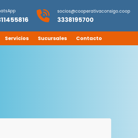
atsApp
socios@cooperativaconsigo.coop
311455816
3338195700
Servicios
Sucursales
Contacto