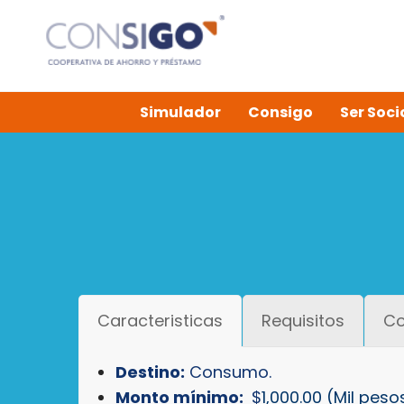
Simulador
Consigo
Ser Soci
Caracteristicas
Requisitos
Co
Destino:
Consumo.
Monto
mínimo:
$
1,000.00
(Mil pesos