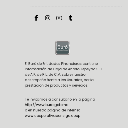
El Buró de Entidades Financieras contiene
información de Caja de Ahorro Tepeyac S.C.
de A.P. de R.L. de C.V. sobre nuestro
desempeño frente a los Usuarios, por la
prestación de productos y servicios.
Te invitamos a consultarlo en la página
http://www.buro.gob.mx
o en nuestra página de internet
www.cooperativaconsigo.coop