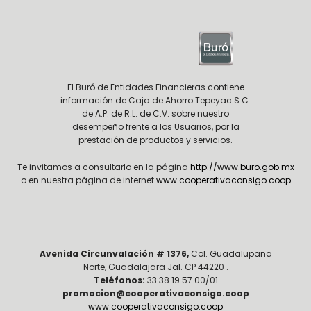
El Buró de Entidades Financieras contiene
información de Caja de Ahorro Tepeyac S.C.
de A.P. de R.L. de C.V. sobre nuestro
desempeño frente a los Usuarios, por la
prestación de productos y servicios.
Te invitamos a consultarlo en la página
http://www.buro.gob.mx
o en nuestra página de internet
www.cooperativaconsigo.coop
Avenida Circunvalación # 1376,
Col. Guadalupana
Norte, Guadalajara Jal. CP 44220 .
Teléfonos:
33 38 19 57 00/01
promocion@cooperativaconsigo.coop
www.cooperativaconsigo.coop